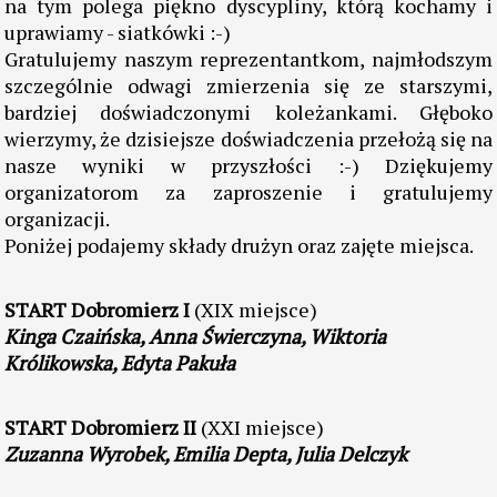
ogólnopolskim turnieju mini piłki siatkowej
dziewcząt. Mimo, iż zajęliśmy odległe miejsca,
wspaniale spędziliśmy czas, nie tylko grając w
siatkówkę. Były też tańce, nowe znajomości,
rywalizacja z przyjaciółkami, łzy smutku i radości. Bo
na tym polega piękno dyscypliny, którą kochamy i
uprawiamy - siatkówki :-)
Gratulujemy naszym reprezentantkom, najmłodszym
szczególnie odwagi zmierzenia się ze starszymi,
bardziej doświadczonymi koleżankami. Głęboko
wierzymy, że dzisiejsze doświadczenia przełożą się na
nasze wyniki w przyszłości :-) Dziękujemy
organizatorom za zaproszenie i gratulujemy
organizacji.
Poniżej podajemy składy drużyn oraz zajęte miejsca.
START Dobromierz I
(XIX miejsce)
Kinga Czaińska, Anna Świerczyna, Wiktoria