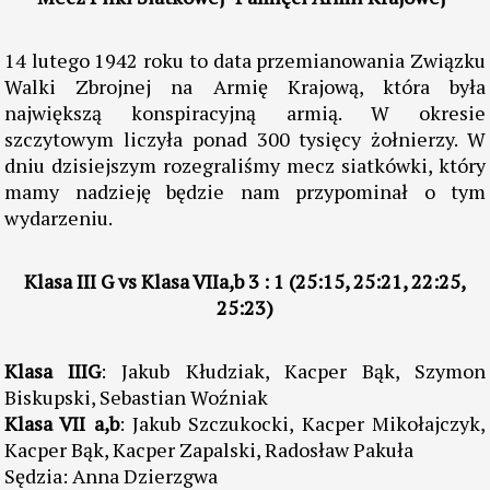
14.02.2018
Mecz Piłki Siatkowej "Pamięci Armii Krajowej"
14 lutego 1942 roku to data przemianowania Związku
Walki Zbrojnej na Armię Krajową, która była
największą konspiracyjną armią. W okresie
szczytowym liczyła ponad 300 tysięcy żołnierzy. W
dniu dzisiejszym rozegraliśmy mecz siatkówki, który
mamy nadzieję będzie nam przypominał o tym
wydarzeniu.
Klasa III G vs Klasa VIIa,b 3 : 1 (25:15, 25:21, 22:25,
25:23)