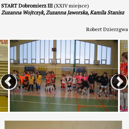
Królikowska, Edyta Pakuła
START Dobromierz II
(XXI miejsce)
Zuzanna Wyrobek, Emilia Depta, Julia Delczyk
START Dobromierz III
(XXIV miejsce)
Zuzanna Wojtczyk, Zuzanna Jaworska, Kamila Stanisz
Robert Dzierzgwa