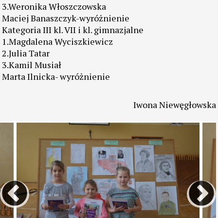
2.Natalia Mikołajczyk
3.Julia Bielska
Julia Potapczuk- wyróżnienie.
Kategoria II kl. IV-VI
1.Nikodem Rak
2.Dominik Pierzyna
3.Weronika Włoszczowska
Maciej Banaszczyk-wyróżnienie
Kategoria III kl. VII i kl. gimnazjalne
1.Magdalena Wyciszkiewicz
2.Julia Tatar
3.Kamil Musiał
Marta Ilnicka- wyróżnienie
Iwona Niewęgłowska