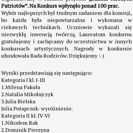
najwyższym”
W piątek przed feriami zimowymi został
rozstrzygnięty w naszej szkole konkurs plastyczny
organizowany w ramach projektu
,,Szkoła Młodych
Patriotów”.
Na Konkurs wpłynęło ponad 100 prac.
Wybór najlepszych był trudnym zadaniem dla komisji,
bo każda była niepowtarzalna i wykonana w
ciekawych technikach. Uczniowie wykazali się
niezwykłą inwencją twórczą. Laureatom konkursu
gratulujemy i zachęcamy do uczestnictwa w innych
konkursach artystycznych. Nagrody w konkursie
ufundowała Rada Rodziców. Dziękujemy :-)
Wyniki przedstawiają się następująco:
Kategoria I kl. I-III
1.Milena Pakuła