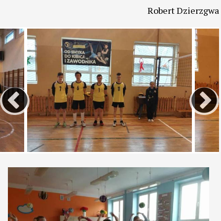
Klasa IIIG
: Jakub Kłudziak, Kacper Bąk, Szymon
Biskupski, Sebastian Woźniak
Klasa VII a,b
: Jakub Szczukocki, Kacper Mikołajczyk,
Kacper Bąk, Kacper Zapalski, Radosław Pakuła
Sędzia: Anna Dzierzgwa
Robert Dzierzgwa