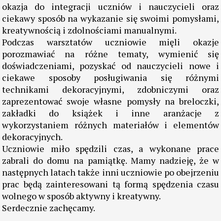
W dniu dzisiejszym uczniowie Szkoły Podstawowej
im. Majora Henryka Dobrzańskiego pseud.”Hubal” w
Dobromierzu oraz uczniowie ze Szkoły Podstawowej
im. Armii Krajowej w Olesznie wzięli udział w
zajęciach feryjnych.
Była to aktywna forma spędzenia wolnego czasu,
okazja do integracji uczniów i nauczycieli oraz
ciekawy sposób na wykazanie się swoimi pomysłami,
kreatywnością i zdolnościami manualnymi.
Podczas warsztatów uczniowie mięli okazje
porozmawiać na różne tematy, wymienić się
doświadczeniami, pozyskać od nauczycieli nowe i
ciekawe sposoby posługiwania się różnymi
technikami dekoracyjnymi, zdobniczymi oraz
zaprezentować swoje własne pomysły na breloczki,
zakładki do książek i inne aranżacje z
wykorzystaniem różnych materiałów i elementów
dekoracyjnych.
Uczniowie miło spędzili czas, a wykonane prace