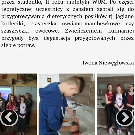
przekazywanie umiejętności. Połączenie zabawy z
nauką to znakomity sposób na rozbudzanie pasji
kulinarnych oraz ćwiczenie kreatywności i estetyki.
Warsztaty rozpoczęły się ciekawym wykładem i
quizem nt. zdrowego odżywiania przeprowadzonym
przez studentkę II roku dietetyki WUM. Po części
teoretycznej uczestnicy z zapałem zabrali się do
przygotowywania dietetycznych posiłków tj. jaglane
kotleciki, ciasteczka owsiano-marchewkowe czy
szaszłyczki owocowe. Zwieńczeniem kulinarnej
przygody była degustacja przygotowanych przez
siebie potraw.
Iwona Niewęgłowska