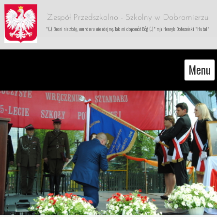
Zespół Przedszkolno - Szkolny w Dobromierzu
"(...) Broni nie złożę, munduru nie zdejmę. Tak mi dopomóż Bóg (...)" mjr Henryk Dobrzański "Hubal"
Menu