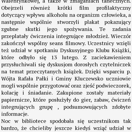
Walentynkowej, a także w zmaganiach tanecznych.
Obejrzeli również krótki film profilaktyczny
dotyczący wpływu alkoholu na organizm człowieka, a
następnie wspólnie stworzyli plakat pokazujący
zgubne skutki jego spożywania. Te zadania
przeplatały ćwiczenia integrujące młodzież. Wieczór
zakończył wspólny seans filmowy. Uczestnicy wzięli
też udział w spotkaniu Dyskusyjnego Klubu Książki,
które odbyło się 13 lutego. Z zaciekawieniem
przysłuchiwali się dyskusjom dorosłych czytelniczek
na temat przeczytanych książek. Dzięki wsparciu p.
Wójta Rafała Pałki i Gminy Kluczewsko uczniowie
mogli wspólnie przygotować oraz zjeść podwieczorek,
kolację i śniadanie. Zakupione zostały materiały
papiernicze, które posłużyły do gier, zabaw, ćwiczeń
integrujących grupę , podsumowujących zdobyte
informacje.
Noc w bibliotece spodobała się uczestnikom tak
bardzo, że chcieliby jeszcze kiedyś wziąć udział w