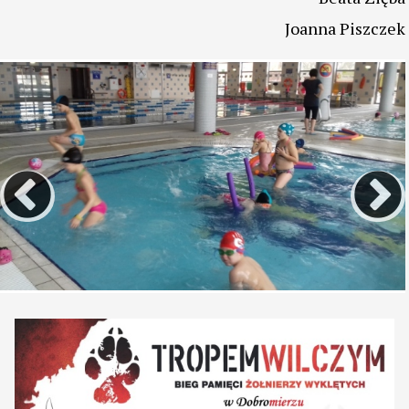
przede wszystkim wspólnie razem ze sobą spędzić
czas na wesoło.
Małgorzata Chlebosz
Beata Zięba
Joanna Piszczek