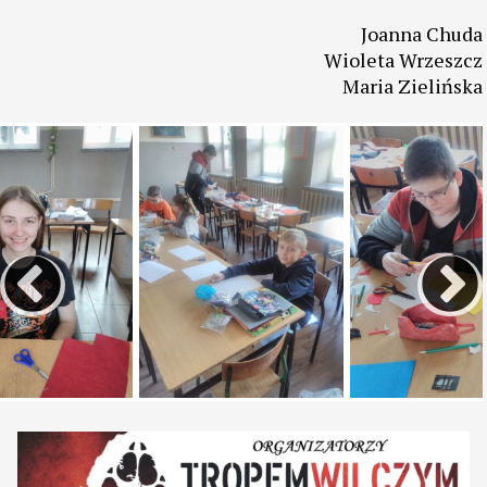
zabrali do domu na pamiątkę. Mamy nadzieję, że w
następnych latach także inni uczniowie po obejrzeniu
prac będą zainteresowani tą formą spędzenia czasu
wolnego w sposób aktywny i kreatywny.
Serdecznie zachęcamy.
Joanna Chuda
Wioleta Wrzeszcz
Maria Zielińska