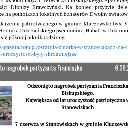
ach wspomnianych Głowacza i Biskupskiego. Apel Pole
ości Dionizy Krawczyński. Na koniec przybyłe dele
icze na pomnikach lokalnych bohaterów II wojny światow
arzenia patriotycznego w gminie Kluczewsko była S
Henryka Dobrzańskiego pseudonim „Hubal” w Dobromi
 się później piknik rodzinny.
a-gazeta.com.pl/ostatnia-zbiorka-w-stanowiskach-na-c
-uroczystosci-byly-skromniejsze
ęto nagrobek partyzanta Franciszka
6.06
Odsłonięto nagrobek partyzanta Franciszk
Biskupskiego.
Największa od lat uroczystość patriotyczna 
Stanowiskach
7 czerwca w Stanowiskach w gminie Kluczewsk