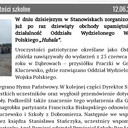
tości szkolne
12.06
W dniu dzisiejszym w Stanowiskach zorganiz
już po raz dziewiąty obchody upamiętni
działalność Oddziału Wydzielonego Wo
Polskiego „
Hubala”
.
Uroczystości patriotyczne określane jako
Ost
zbiórka
nawiązywały do wydarzeń z 25 czerwca
roku w Dąbrowach – przysiółku Praczki w G
Kluczewsko, gdzie rozwiązano Oddział Wydziel
Wojska Polskiego.
egrano Hymn Państwowy. W kolejnej części Dyrektor S
stkich uczestników oraz wygłosił przemówienie doty
ły. Podkreślił także znaczenie tego wydarzenia dla 
agrobku partyzanta Franciszka Biskupskiego odnowi
uczewsko i Szkoły z Dobromierza. Następnie we wsp
ez księdza Stanisława Stańczyka, uczestnicy wspom
aterów. Apel Pamięci odczytał Przyjaciel Szkoły Pan Ł