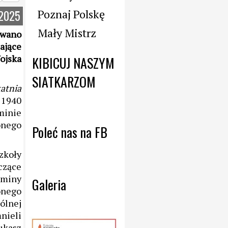
Poznaj Polskę
.2025
Mały Mistrz
owano
ające
jska
KIBICUJ NASZYM 
SIATKARZOM
atnia
 1940
minie
onego
Poleć nas na FB
zkoły
czące
Gminy
Galeria
onego
ólnej
nieli
ukasz