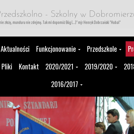
rzedszkolno - Szkolny w Dobromierz
i nie złożę, munduru nie zdejmę. Tak mi dopomóż Bóg (...)" mjr Henryk Dobrzański "Hubal"
Aktualności
Funkcjonowanie
Przedszkole
Pr
Pliki
Kontakt
2020/2021
2019/2020
201
2016/2017