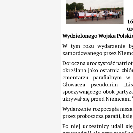
16
ur
Wydzielonego Wojska Polski
W tym roku wydarzenie by
zamordowanego przez Niemcó
Doroczna uroczystość patrio
określana jako ostatnia zbi
cmentarzu parafialnym w 
Głowacza pseudonim „Li
spoczywającego obok partyz
ukrywał się przed Niemcami “
Wydarzenie rozpoczęła msza 
przez proboszcza parafii, ks
Po niej uczestnicy udali s