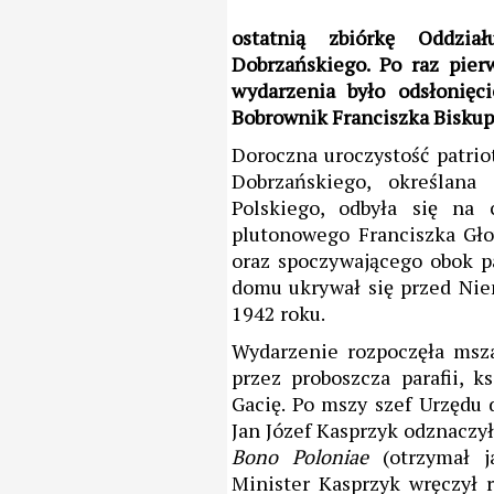
ostatnią zbiórkę Oddzi
Dobrzańskiego. Po raz pie
wydarzenia było odsłonię
Bobrownik Franciszka Biskup
Doroczna uroczystość patri
Dobrzańskiego, określana
Polskiego, odbyła się na
plutonowego Franciszka Gło
oraz spoczywającego obok p
domu ukrywał się przed Niem
1942 roku.
Wydarzenie rozpoczęła msz
przez proboszcza parafii, k
Gacię. Po mszy szef Urzędu
Jan Józef Kasprzyk odznaczy
Bono Poloniae
(otrzymał 
Minister Kasprzyk wręczył 