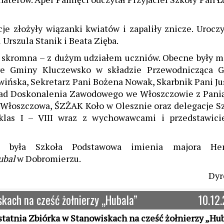
je złożyły wiązanki kwiatów i zapaliły znicze. Uroczy
Urszula Stanik i Beata Zięba.
a skromna – z dużym udziałem uczniów. Obecne były m
e Gminy Kluczewsko w składzie Przewodnicząca 
ińska, Sekretarz Pani Bożena Nowak, Skarbnik Pani Ju
Akademia
ład Doskonalenia Zawodowego we Włoszczowie z Pani
Szkoła Promu
Centrum Eduk
Strona Przyj
Dzień Tablic
Dzień Tablic
Razem Łatw
Razem Łatw
Bezpieczne
Szkoła be
Szkoła be
 Włoszczowa, ŚZŻAK Koło w Olesznie oraz delegacje Sz
Nauczycieli L
Śniadanie Daj
Szkoła z Klas
Szkoła Myśle
2014/201
2013/201
Młodzież
Przemocy
Przemocy
Mnożenia
Puchatka
Mnożenia
Synergia
Zdrowie
las I – VIII wraz z wychowawcami i przedstawici
ia była Szkoła Podstawowa imienia majora He
ubal
w Dobromierzu.
Dyr
kach na cześć żołnierzy „Hubala”
10.12
tatnia Zbiórka w Stanowiskach na cześć żołnierzy „Hub