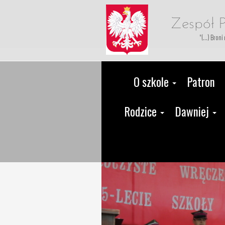
Zespół P
"(...) Bron
O szkole
Patron
Rodzice
Dawniej