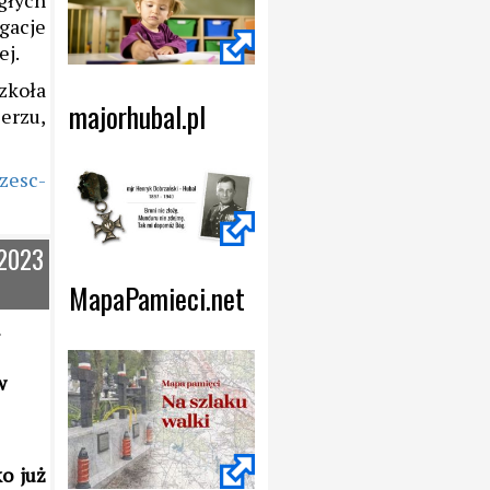
głych
gacje
ej.
zkoła
majorhubal.pl
erzu,
zesc-
.2023
MapaPamieci.net
a
w
o już