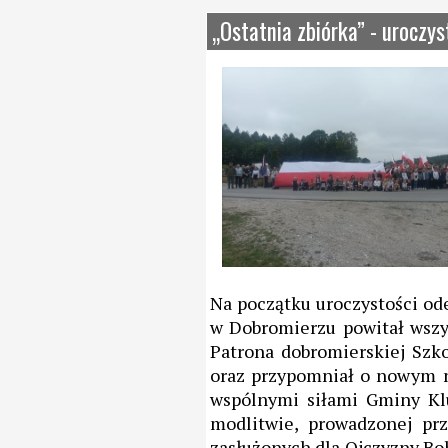
„Ostatnia zbiórka” - uroczys
Na początku uroczystości od
w Dobromierzu powitał wszy
Patrona dobromierskiej Szko
oraz przypomniał o nowym n
wspólnymi siłami Gminy Kl
modlitwie, prowadzonej prz
zasłużonych dla Ojczyzny Boh