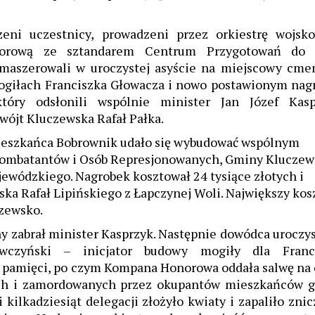
zeni uczestnicy, prowadzeni przez orkiestrę wojsk
orową ze sztandarem Centrum Przygotowań do 
emaszerowali w uroczystej asyście na miejscowy cmen
mogiłach Franciszka Głowacza i nowo postawionym nag
który odsłonili wspólnie minister Jan Józef Kasp
wójt Kluczewska Rafał Pałka.
ieszkańca Bobrownik udało się wybudować wspólnym
Kombatantów i Osób Represjonowanych, Gminy Kluczew
ewódzkiego. Nagrobek kosztował 24 tysiące złotych i
ka Rafał Lipińskiego z Łapczynej Woli. Największy kos
zewsko.
y zabrał minister Kasprzyk. Następnie dowódca uroczys
awczyński – inicjator budowy mogiły dla Franc
l pamięci, po czym Kompana Honorowa oddała salwę na 
ych i zamordowanych przez okupantów mieszkańców 
 kilkadziesiąt delegacji złożyło kwiaty i zapaliło zni