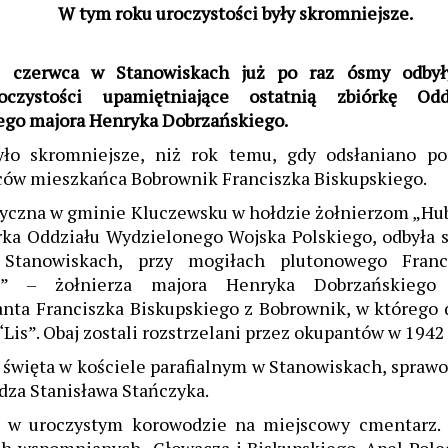
W tym roku uroczystości były skromniejsze.
 czerwca w Stanowiskach już po raz ósmy odbył
oczystości upamiętniające ostatnią zbiórkę Odd
ego majora Henryka Dobrzańskiego.
ło skromniejsze, niż rok temu, gdy odsłaniano p
w mieszkańca Bobrownik Franciszka Biskupskiego.
tyczna w gminie Kluczewsku w hołdzie żołnierzom „Hub
órka Oddziału Wydzielonego Wojska Polskiego, odbyła s
Stanowiskach, przy mogiłach plutonowego Franc
s” – żołnierza majora Henryka Dobrzańskiego
anta Franciszka Biskupskiego z Bobrownik, w którego
Lis”. Obaj zostali rozstrzelani przez okupantów w 1942
święta w kościele parafialnym w Stanowiskach, spraw
iędza Stanisława Stańczyka.
ię w uroczystym korowodzie na miejscowy cmentarz. 