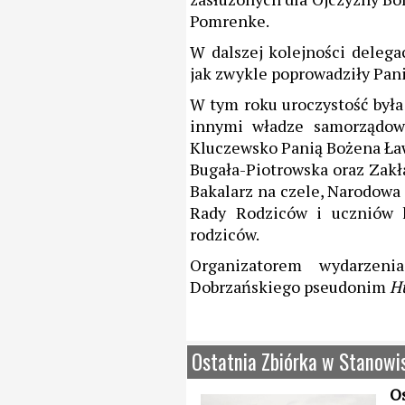
Pomrenke.
W dalszej kolejności delegac
jak zwykle poprowadziły Pani 
W tym roku uroczystość był
innymi władze samorządow
Kluczewsko Panią Bożena Ław
Bugała-Piotrowska oraz Zak
Bakalarz na czele, Narodowa
Rady Rodziców i uczniów k
rodziców.
Organizatorem wydarzen
Dobrzańskiego pseudonim
H
Ostatnia Zbiórka w Stanowis
Os