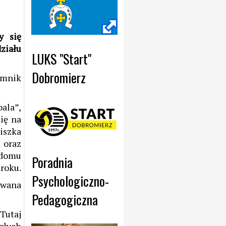
y się
ziału
LUKS "Start" 
Dobromierz
omnik
ala”,
ię na
iszka
 oraz
 domu
Poradnia 
 roku.
Psychologiczno- 
owana
Pedagogiczna
Tutaj