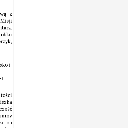
ową z
Misji
tarz.
robku
rzyk,
sko i
zt
tości
iszka
cześć
gminy
cze na