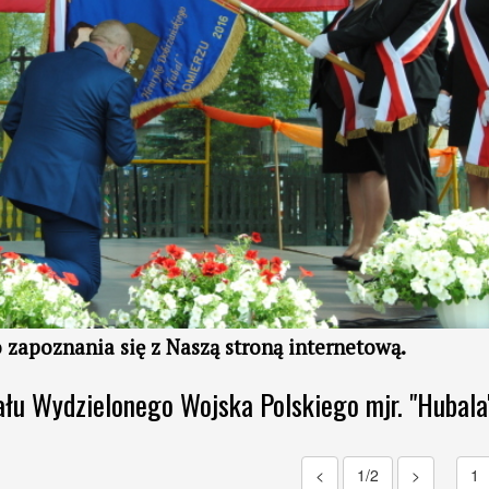
o
zapoznania się z
Naszą stroną internetową.
ału Wydzielonego Wojska Polskiego mjr. "Hubala
<
1/2
>
1