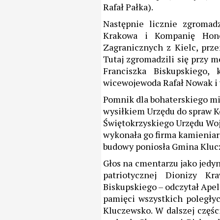
Rafał Pałka).
Następnie licznie zgromad
Krakowa i Kompanię Hon
Zagranicznych z Kielc, prz
Tutaj zgromadzili się przy 
Franciszka Biskupskiego, 
wicewojewoda Rafał Nowak i 
Pomnik dla bohaterskiego m
wysiłkiem Urzędu do spraw 
Świętokrzyskiego Urzędu Woj
wykonała go firma kamieniars
budowy poniosła Gmina Kluc
Głos na cmentarzu jako jedyn
patriotycznej Dionizy Kr
Biskupskiego – odczytał Ape
pamięci wszystkich poległ
Kluczewsko. W dalszej części