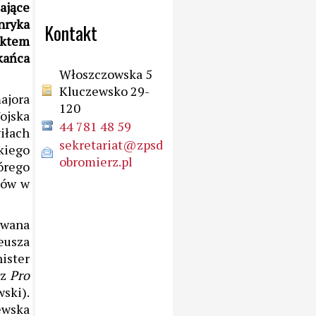
ające
nryka
Kontakt
nktem
kańca
Włoszczowska 5
Kluczewsko 29-
ajora
120
ojska
44 781 48 59
iłach
sekretariat@zpsd
kiego
obromierz.pl
órego
ców w
owana
eusza
ister
az
Pro
ski).
ewska