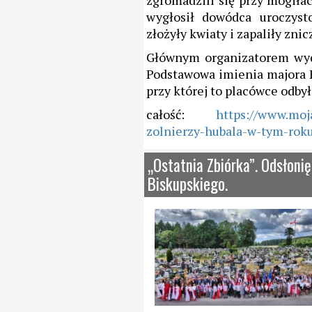
zgromadzili się przy mogił
wygłosił dowódca uroczyst
złożyły kwiaty i zapaliły zn
Głównym organizatorem wyd
Podstawowa imienia majora 
przy której to placówce odbył
całość:
https://www.moj
zolnierzy-hubala-w-tym-roku
„Ostatnia Zbiórka”. Odsłoni
Biskupskiego.