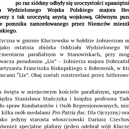
po raz siódmy odbyły się uroczystości upamiętni
ału Wydzielonego Wojska Polskiego majora He
rwszy z tak uroczystą asystą wojskową. Głównym pu
cie pomnika zamordowanego przez Niemców miesz
skiego.
otyczna w gminie Kluczewsku w hołdzie żołnierzom m
 jako ostatnia zbiórka Oddziału Wydzielonego W
 cmentarzu parafialnym w Stanowiskach, przy mog
wacza pseudonim „Lis” – żołnierza majora Dobrzańs
artyzanta Franciszka Biskupskiego z Bobrownik, w kt
cami “Lis”. Obaj zostali rozstrzelani przez hitlerow
a święta w miejscowym kościele parafialnym, spraw
siędza Stanisława Stańczyka i księdza profesora Tad
 do spraw Kombatantów i Osób Represjonowanych, min
ł kilka osób medalami
Pro Patria (
łac. Dla Ojczyzny
)
or
jako jedyny starosta włoszczowski Dariusz Czechow
również specjalne plafony (jeden odebrał wójt Klucz