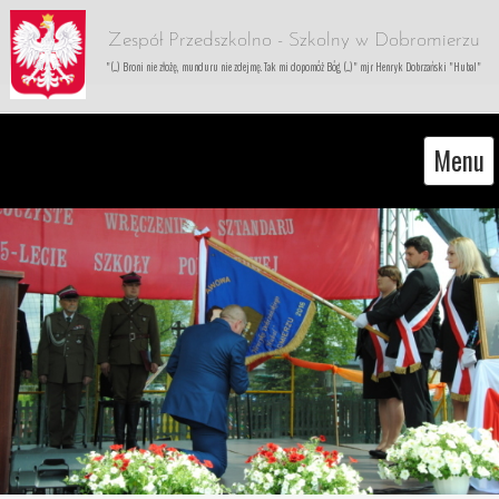
Zespół Przedszkolno - Szkolny w Dobromierzu
"(...) Broni nie złożę, munduru nie zdejmę. Tak mi dopomóż Bóg (...)" mjr Henryk Dobrzański "Hubal"
Menu