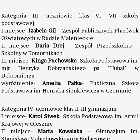
Kategoria III- uczniowie klas VI- VII szkoły
podstawowej
I miejsce-
Izabela Gil
– Zespół Publicznych Placówek
Oświatowych w Rudzie Malenieckiej
II miejsce-
Daria Drej
– Zespół Przedszkolno –
Szkolny w Komornikach
III miejsce-
Kinga Puchowska
- Szkoła Podstawowa im.
mjr Henryka Dobrzańskiego ps. "Hubal" w
Dobromierzu
wyróżnienie-
Amelia Pałka
- Publiczna Szkoła
Podstawowa im. Henryka Sienkiewicza w Czermnie
Kategoria IV- uczniowie klas II-III gimnazjum
I miejsce-
Karol Siwek
- Szkoła Podstawowa im. Armii
Krajowej w Olesznie
II miejsce-
Marta Kowalska
– Gimnazjum im.
Stanisława Małachowskiego w Białaczowie