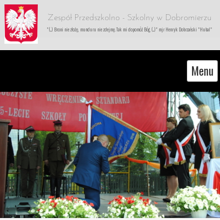
Zespół Przedszkolno - Szkolny w Dobromierzu
"(...) Broni nie złożę, munduru nie zdejmę. Tak mi dopomóż Bóg (...)" mjr Henryk Dobrzański "Hubal"
Menu