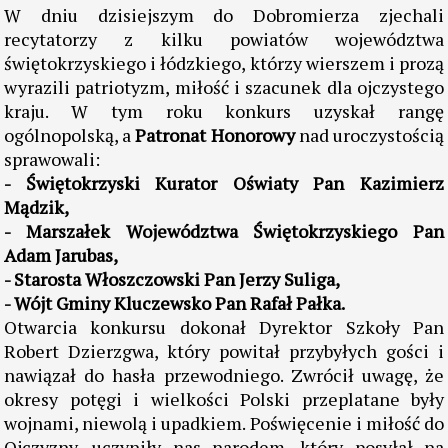
W dniu dzisiejszym do Dobromierza zjechali
recytatorzy z kilku powiatów województwa
świętokrzyskiego i łódzkiego, którzy wierszem i prozą
wyrazili patriotyzm, miłość i szacunek dla ojczystego
kraju. W tym roku konkurs uzyskał rangę
ogólnopolską, a
Patronat Honorowy
nad uroczystością
sprawowali:
- Świętokrzyski Kurator Oświaty Pan Kazimierz
Mądzik,
- Marszałek Województwa Świętokrzyskiego Pan
Adam Jarubas,
- Starosta Włoszczowski Pan Jerzy Suliga,
- Wójt Gminy Kluczewsko Pan Rafał Pałka.
Otwarcia konkursu dokonał Dyrektor Szkoły Pan
Robert Dzierzgwa, który powitał przybyłych gości i
nawiązał do hasła przewodniego. Zwrócił uwagę, że
okresy potęgi i wielkości Polski przeplatane były
wojnami, niewolą i upadkiem. Poświęcenie i miłość do
Ojczyzny, uczyniły nas narodem, który posyłał na