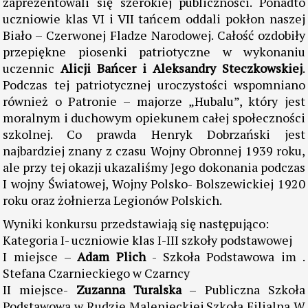
zaprezentowali się szerokiej publiczności. Ponadto
uczniowie klas VI i VII tańcem oddali pokłon naszej
Biało – Czerwonej Fladze Narodowej. Całość ozdobiły
przepiękne piosenki patriotyczne w wykonaniu
uczennic
Alicji Bańcer i Aleksandry Steczkowskiej
.
Podczas tej patriotycznej uroczystości wspomniano
również o Patronie – majorze „Hubalu”, który jest
moralnym i duchowym opiekunem całej społeczności
szkolnej. Co prawda Henryk Dobrzański jest
najbardziej znany z czasu Wojny Obronnej 1939 roku,
ale przy tej okazji ukazaliśmy Jego dokonania podczas
I wojny Światowej, Wojny Polsko- Bolszewickiej 1920
roku oraz żołnierza Legionów Polskich.
Wyniki konkursu przedstawiają się następująco:
Kategoria I- uczniowie klas I-III szkoły podstawowej
I miejsce –
Adam Plich
- Szkoła Podstawowa im .
Stefana Czarnieckiego w Czarncy
II miejsce-
Zuzanna Turalska
– Publiczna Szkoła
Podstawowa w Rudzie Malenieckiej Szkoła Filialna W