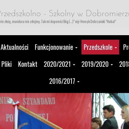
rzedszkolno - Szkolny w Dobromierz
i nie złożę, munduru nie zdejmę. Tak mi dopomóż Bóg (...)" mjr Henryk Dobrzański "Hubal"
Aktualności
Funkcjonowanie
Przedszkole
Pr
Pliki
Kontakt
2020/2021
2019/2020
201
2016/2017