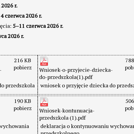
2026 r.
:
4 czerwca 2026 r.
ęcia:
5–11 czerwca 2026 r.
ca 2026 r.
216 KB
788
pobierz
pob
-
Wniosek-o-przyjecie-dziecka-
do-przedszkola(1).pdf
do przedszkola
wniosek o przyjęcie dziecka do przeds
190 KB
506
pobierz
pob
Wniosek-kontunuacja-
przedszkola (1).pdf
 wychowania
deklaracja o kontynuowaniu wychowa
przedszkolnego