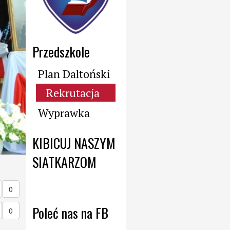
Przedszkole
Plan Daltoński
Rekrutacja
Wyprawka
KIBICUJ NASZYM 
SIATKARZOM
0
Poleć nas na FB
0