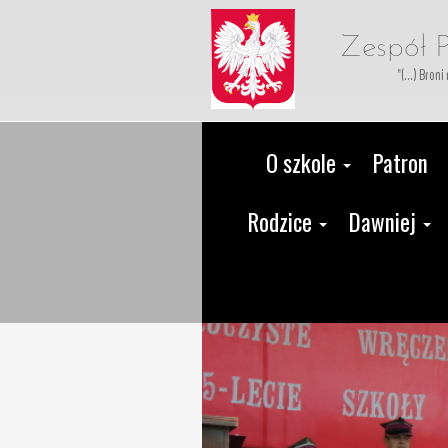
Zespół P
"(...) Bron
O szkole
Patron
Rodzice
Dawniej