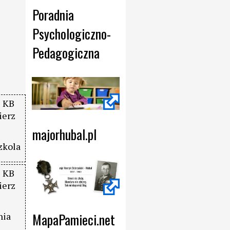
Poradnia 
Psychologiczno- 
Pedagogiczna
 KB
ierz
majorhubal.pl
zkola
 KB
ierz
MapaPamieci.net
nia