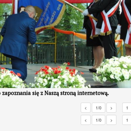
o
zapoznania się z
Naszą stroną internetową.
<
1/0
>
1
<
1/0
>
1