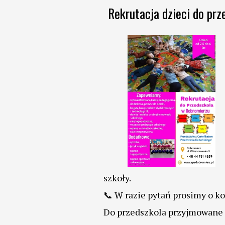
Rekrutacja dzieci do pr
szkoły.
📞 W razie pytań prosimy o k
Do przedszkola przyjmowane s