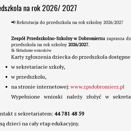
zedszkola na rok 2026/ 2027
📢 Rekrutacja do przedszkola na rok szkolny 2026/2027
Zespół Przedszkolno-Szkolny w Dobromierzu
zaprasza dz
przedszkola na rok szkolny
2026/2027
.
📝 Składanie wniosków
Karty zgłoszenia dziecka do przedszkola dostępne 
w sekretariacie szkoły,
w przedszkolu,
na stronie internetowej:
www.zpsdobromierz.pl
Wypełnione wnioski należy złożyć w sekretar
Akademia
Szkoła Promu
Centrum Eduk
Strona Przyj
Dzień Tablic
Dzień Tablic
Razem Łatw
Razem Łatw
Bezpieczne
Szkoła be
Szkoła be
Nauczycieli L
Śniadanie Daj
Szkoła z Klas
Szkoła Myśle
2014/201
2013/201
Młodzież
Przemocy
Przemocy
Mnożenia
Puchatka
Mnożenia
Synergia
Zdrowie
ontakt z sekretariatem:
44 781 48 59
ą dzieci na cały etap edukacyjny.